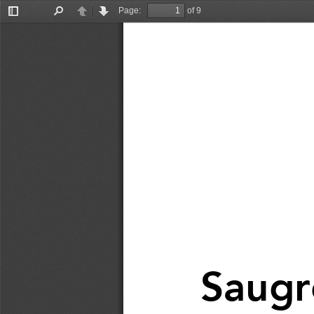
Page:
of 9
Toggle
Find
Previous
Next
Sidebar
Saugr