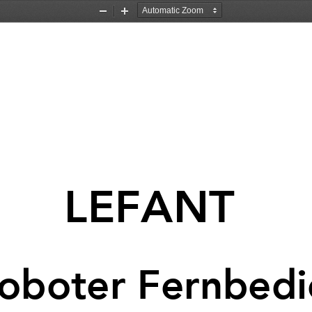
Zoom
Zoom
Out
In
LEFANT 
oboter Fernbed