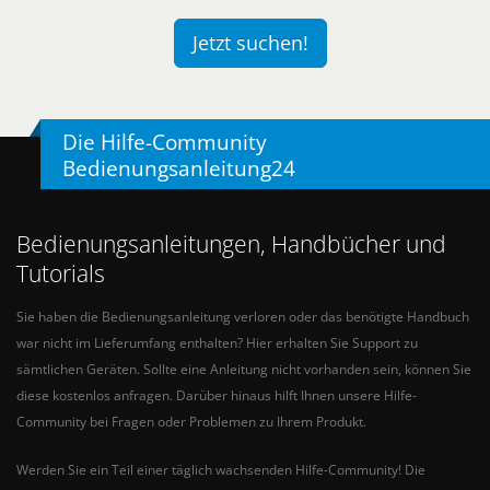
Jetzt suchen!
Die Hilfe-Community
Bedienungsanleitung24
Bedienungsanleitungen, Handbücher und
Tutorials
Sie haben die Bedienungsanleitung verloren oder das benötigte Handbuch
war nicht im Lieferumfang enthalten? Hier erhalten Sie Support zu
sämtlichen Geräten. Sollte eine Anleitung nicht vorhanden sein, können Sie
diese kostenlos anfragen. Darüber hinaus hilft Ihnen unsere Hilfe-
Community bei Fragen oder Problemen zu Ihrem Produkt.
Werden Sie ein Teil einer täglich wachsenden Hilfe-Community! Die