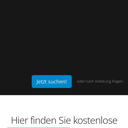
Jetzt suchen!
oder
nach Anleitung fragen.
Anleitungen
Downloads
Handbücher
Hier finden Sie kostenlose