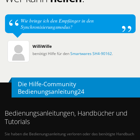
Wie bringe ich den Empfänger in den
Synchronisierungsmodus?
WilliWille
benötigt Hilfe für den
Smartwares SH4-90162
.
Die Hilfe-Community
Bedienungsanleitung24
Bedienungsanleitungen, Handbücher und
Tutorials
Sie haben die Bedienungsanleitung verloren oder das benötigte Handbuch