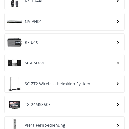
KX-TU446
NV-VHD1
RF-D10
SC-PMX84
SC-ZT2 Wireless Heimkino-System
TX-24MS350E
Viera Fernbedienung