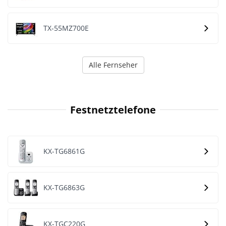
TX-55MZ700E
Alle Fernseher
Festnetztelefone
KX-TG6861G
KX-TG6863G
KX-TGC220G