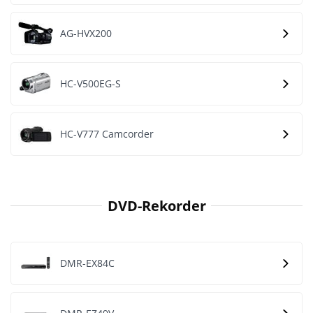
AG-HVX200
HC-V500EG-S
HC-V777 Camcorder
DVD-Rekorder
DMR-EX84C