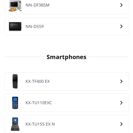
NN-DF385M
NN-DS59
Smartphones
KX-TF400 EX
KX-TU110EXC
KX-TU155 EX N