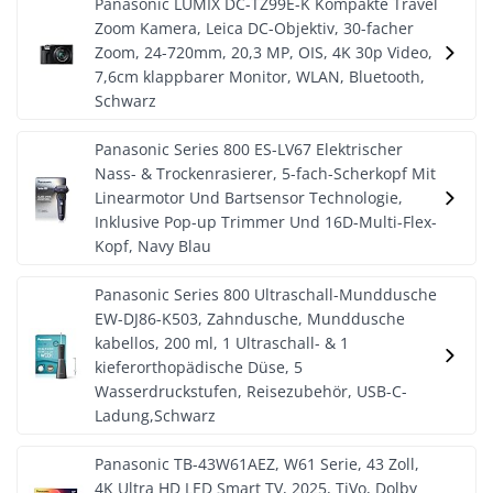
Panasonic LUMIX DC-TZ99E-K Kompakte Travel
Zoom Kamera, Leica DC-Objektiv, 30-facher
Zoom, 24-720mm, 20,3 MP, OIS, 4K 30p Video,
7,6cm klappbarer Monitor, WLAN, Bluetooth,
Schwarz
Panasonic Series 800 ES-LV67 Elektrischer
Nass- & Trockenrasierer, 5-fach-Scherkopf Mit
Linearmotor Und Bartsensor Technologie,
Inklusive Pop-up Trimmer Und 16D-Multi-Flex-
Kopf, Navy Blau
Panasonic Series 800 Ultraschall-Munddusche
EW-DJ86-K503, Zahndusche, Munddusche
kabellos, 200 ml, 1 Ultraschall- & 1
kieferorthopädische Düse, 5
Wasserdruckstufen, Reisezubehör, USB-C-
Ladung,Schwarz
Panasonic TB-43W61AEZ, W61 Serie, 43 Zoll,
4K Ultra HD LED Smart TV, 2025, TiVo, Dolby