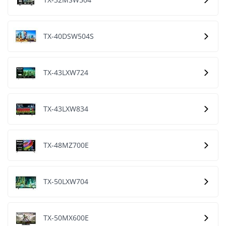
TX-40DSW504S
TX-43LXW724
TX-43LXW834
TX-48MZ700E
TX-50LXW704
TX-50MX600E