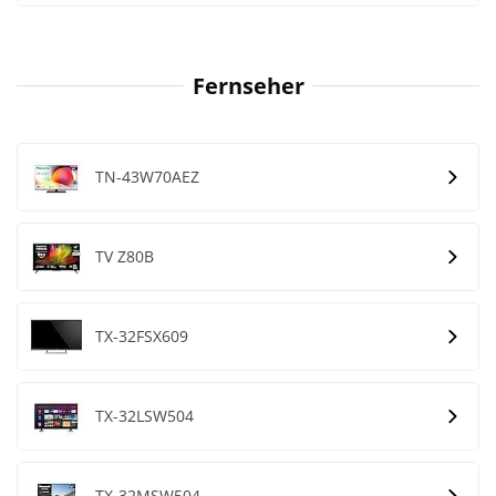
Fernseher
TN-43W70AEZ
TV Z80B
TX-32FSX609
TX-32LSW504
TX-32MSW504