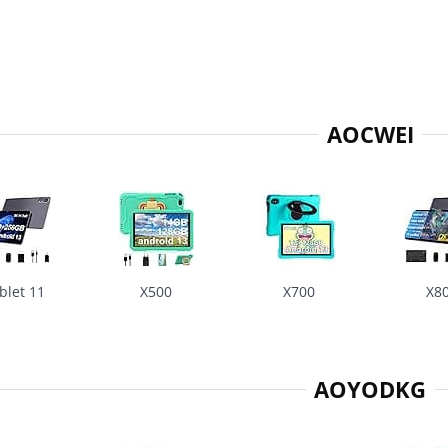
AOCWEI
blet 11
X500
X700
X8
AOYODKG