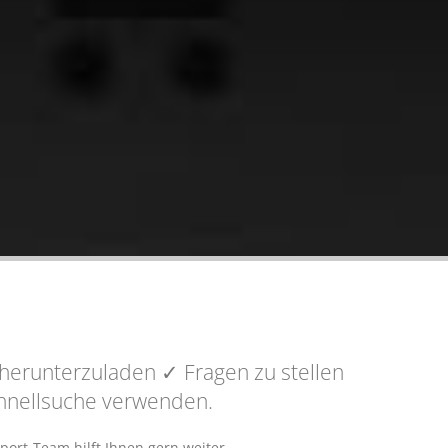
herunterzuladen
✓ Fragen
zu stellen
Schnellsuche verwenden.
port-Team hilft Ihnen gern weiter.