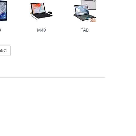
8
M40
TAB
DKG