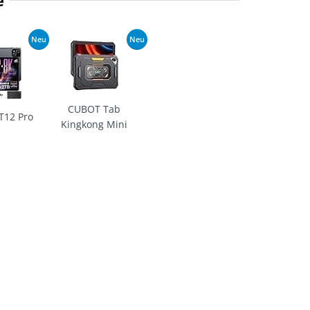
e
Neu
Neu
CUBOT Tab
T12 Pro
Kingkong Mini