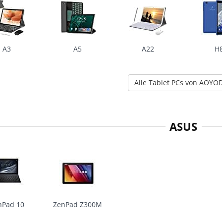
A3
A5
A22
H
Alle Tablet PCs von AOYO
ASUS
nPad 10
ZenPad Z300M