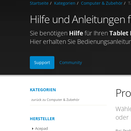
Startseite
Kategorien
Computer & Zubehör
T
Hilfe und Anleitungen 
Sie benötigen
Hilfe
für Ihren
Tablet
Hier erhalten Sie Bedienungsanleitu
Support
Community
Pr
KATEGORIEN
zurück zu Computer & Zubehör
Wähle
oder
HERSTELLER
Acepad
Bei Pro