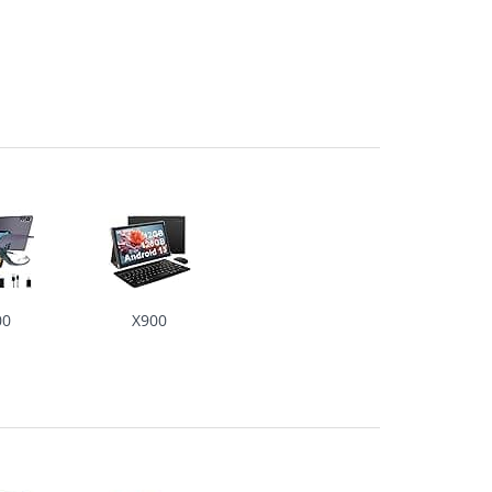
00
X900