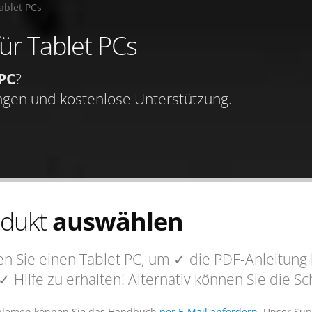
ablet PCs
für Tablet PCs
 PC
?
ngen und kostenlose Unterstützung.
odukt
auswählen
n Sie einen Tablet PC, um
✓ die PDF-Anleitung
✓ Hilfe
zu erhalten! Alternativ können Sie die 
blemen können Sie das Handbuch
per E-Mail anfordern
. Unser Sup