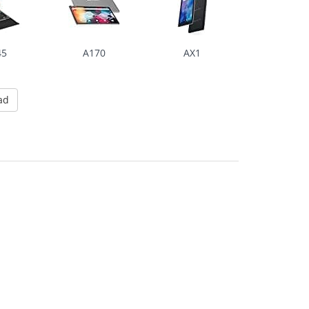
45
A170
AX1
ad