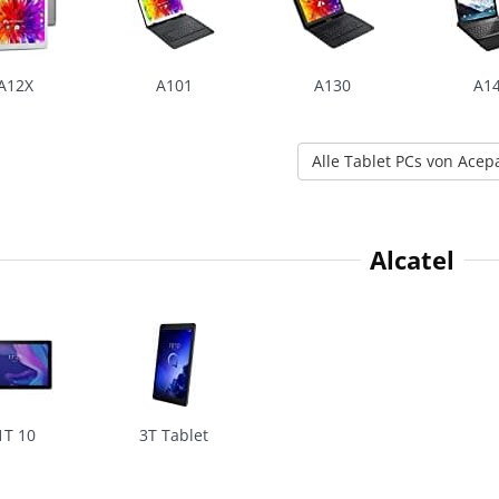
A12X
A101
A130
A1
Alle Tablet PCs von Acep
Alcatel
1T 10
3T Tablet