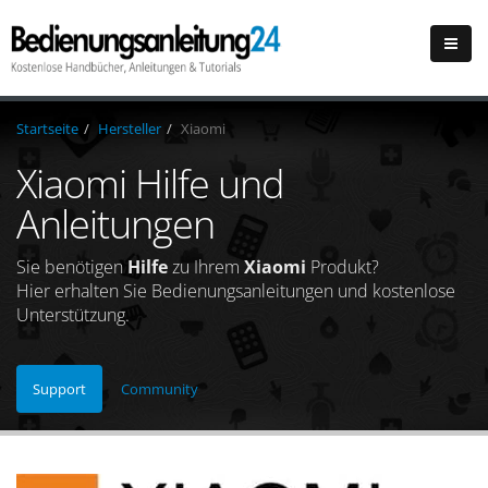
Startseite
Hersteller
Xiaomi
Xiaomi Hilfe und
Anleitungen
Sie benötigen
Hilfe
zu Ihrem
Xiaomi
Produkt?
Hier erhalten Sie Bedienungsanleitungen und kostenlose
Unterstützung.
Support
Community