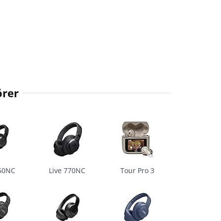
örer
660NC
Live 770NC
Tour Pro 3