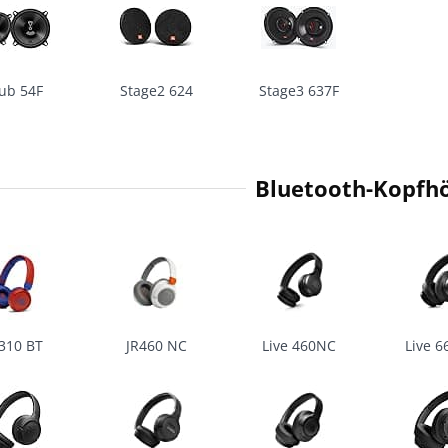
ub 54F
Stage2 624
Stage3 637F
Bluetooth-Kopfh
310 BT
JR460 NC
Live 460NC
Live 