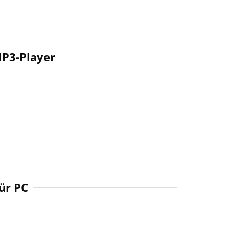
MP3-Player
ür PC