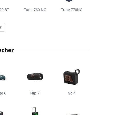
20 BT
Tune 760 NC
Tune 770NC
r
echer
ge 6
Flip 7
Go 4