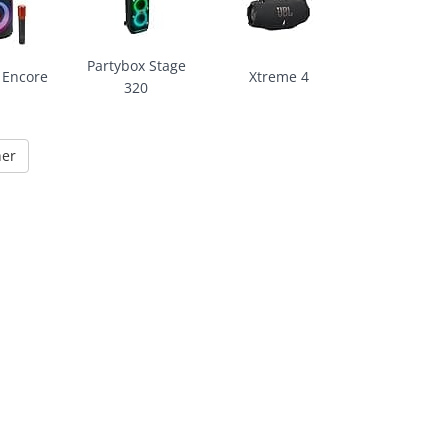
Partybox Stage
 Encore
Xtreme 4
320
her