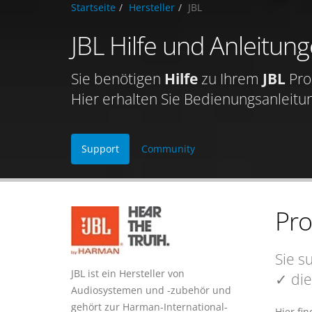
Startseite
Hersteller
JBL
JBL Hilfe und Anleitun
Sie benötigen
Hilfe
zu Ihrem
JBL
Pro
Hier erhalten Sie Bedienungsanleitu
Support
Community
Pr
Sie s
JBL ist ein Hersteller von
✓ die
Audiosystemen und -zubehör und
gehört zur Harman-International-
Hier fi