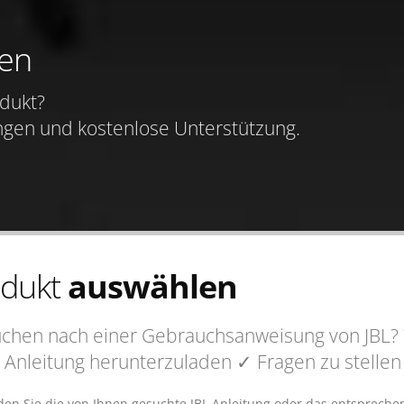
gen
dukt?
ngen und kostenlose Unterstützung.
odukt
auswählen
uchen nach einer Gebrauchsanweisung von JBL? 
 Anleitung
herunterzuladen
✓ Fragen
zu stelle
nden Sie die von Ihnen gesuchte JBL Anleitung oder das entsprec