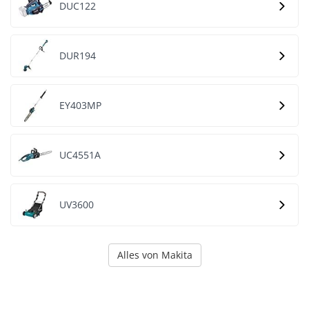
DUC122
DUR194
EY403MP
UC4551A
UV3600
Alles von Makita