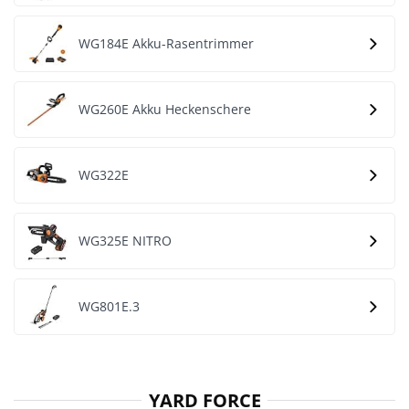
WG184E Akku-Rasentrimmer
WG260E Akku Heckenschere
WG322E
WG325E NITRO
WG801E.3
YARD FORCE