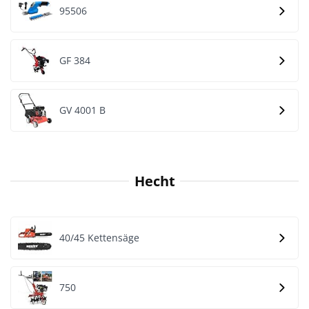
95506
GF 384
GV 4001 B
Hecht
40/45 Kettensäge
750