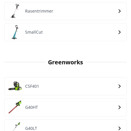
Rasentrimmer
SmallCut
Greenworks
CSF401
G40HT
G40LT