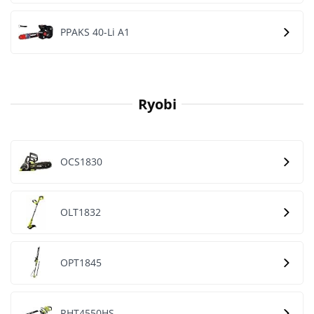
PPAKS 40-Li A1
Ryobi
OCS1830
OLT1832
OPT1845
RHT4550HS