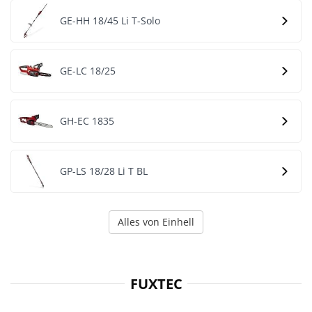
GE-HH 18/45 Li T-Solo
GE-LC 18/25
GH-EC 1835
GP-LS 18/28 Li T BL
Alles von Einhell
FUXTEC