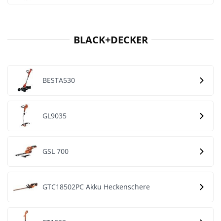
BLACK+DECKER
BESTA530
GL9035
GSL 700
GTC18502PC Akku Heckenschere