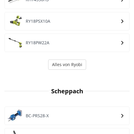
RY18PSX10A
RY18PW22A
Alles von Ryobi
Scheppach
BC-PRS28-X