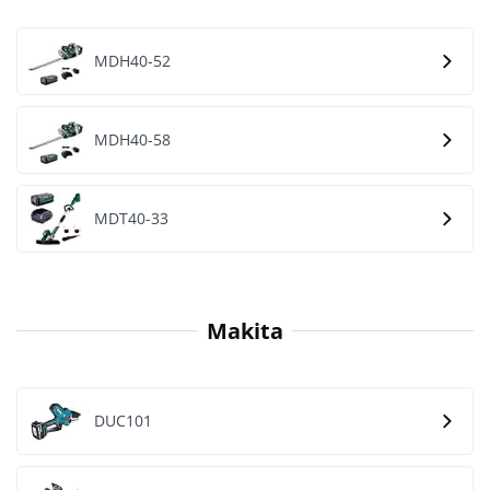
MDH40-52
MDH40-58
MDT40-33
Makita
DUC101