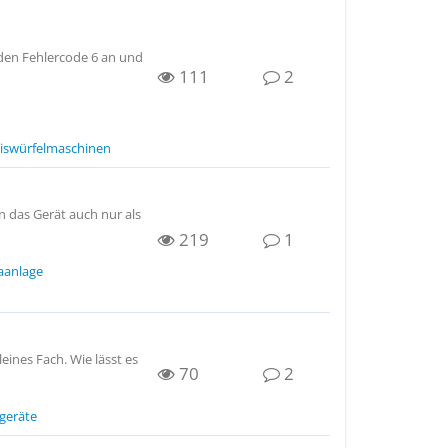
den Fehlercode 6 an und
111
2
iswürfelmaschinen
 das Gerät auch nur als
219
1
aanlage
ines Fach. Wie lässt es
70
2
geräte