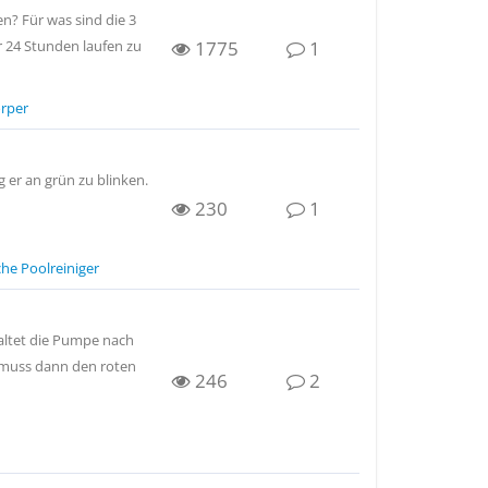
? Für was sind die 3
1775
1
r 24 Stunden laufen zu
örper
 er an grün zu blinken.
230
1
he Poolreiniger
haltet die Pumpe nach
h muss dann den roten
246
2