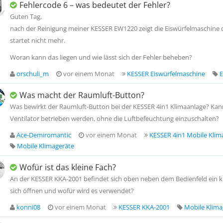
Fehlercode 6 – was bedeutet der Fehler?
Guten Tag,
nach der Reinigung meiner KESSER EW1220 zeigt die Eiswürfelmaschine 
startet nicht mehr.
Woran kann das liegen und wie lässt sich der Fehler beheben?
orschuli_m
vor einem Monat
KESSER Eiswürfelmaschine
E
Was macht der Raumluft-Button?
Was bewirkt der Raumluft-Button bei der KESSER 4in1 Klimaanlage? Kann
Ventilator betrieben werden, ohne die Luftbefeuchtung einzuschalten?
Ace-Demiromantic
vor einem Monat
KESSER 4in1 Mobile Klim
Mobile Klimageräte
Wofür ist das kleine Fach?
An der KESSER KKA-2001 befindet sich oben neben dem Bedienfeld ein kle
sich öffnen und wofür wird es verwendet?
konni08
vor einem Monat
KESSER KKA-2001
Mobile Klima