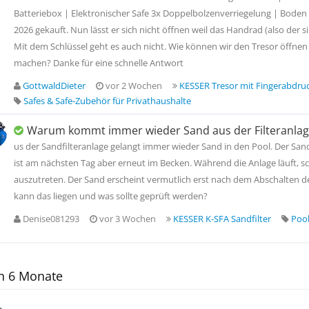
Batteriebox | Elektronischer Safe 3x Doppelbolzenverriegelung | Boden
2026 gekauft. Nun lässt er sich nicht öffnen weil das Handrad (also der s
Mit dem Schlüssel geht es auch nicht. Wie können wir den Tresor öffnen
machen? Danke für eine schnelle Antwort
GottwaldDieter
vor 2 Wochen
KESSER Tresor mit Fingerabdru
Safes & Safe-Zubehör für Privathaushalte
Warum kommt immer wieder Sand aus der Filteranlage
us der Sandfilteranlage gelangt immer wieder Sand in den Pool. Der Sand
ist am nächsten Tag aber erneut im Becken. Während die Anlage läuft, s
auszutreten. Der Sand erscheint vermutlich erst nach dem Abschalten de
kann das liegen und was sollte geprüft werden?
Denise081293
vor 3 Wochen
KESSER K-SFA Sandfilter
Pool
en 6 Monate