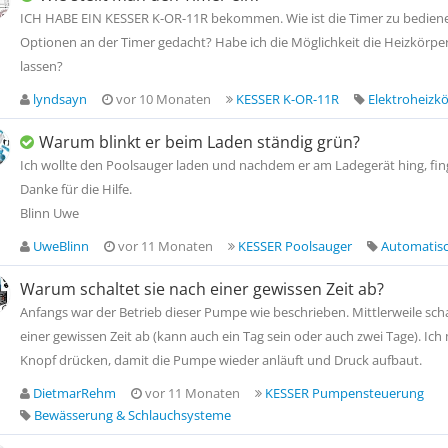
ICH HABE EIN KESSER K-OR-11R bekommen. Wie ist die Timer zu bedienen
Optionen an der Timer gedacht? Habe ich die Möglichkeit die Heizkörpe
lassen?
lyndsayn
vor 10 Monaten
KESSER K-OR-11R
Elektroheizk
Warum blinkt er beim Laden ständig grün?
Ich wollte den Poolsauger laden und nachdem er am Ladegerät hing, fing
Danke für die Hilfe.
Blinn Uwe
UweBlinn
vor 11 Monaten
KESSER Poolsauger
Automatisc
Warum schaltet sie nach einer gewissen Zeit ab?
Anfangs war der Betrieb dieser Pumpe wie beschrieben. Mittlerweile sc
einer gewissen Zeit ab (kann auch ein Tag sein oder auch zwei Tage). Ic
Knopf drücken, damit die Pumpe wieder anläuft und Druck aufbaut.
DietmarRehm
vor 11 Monaten
KESSER Pumpensteuerung
Bewässerung & Schlauchsysteme