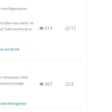
nn eine Regenpause
rotzdem das Ventil - er
213
17
al? Oder berechnet er
er mit WLAN
on Temperatur fehlt.
267
3
emperaturanzeige.
obile Klimageräte