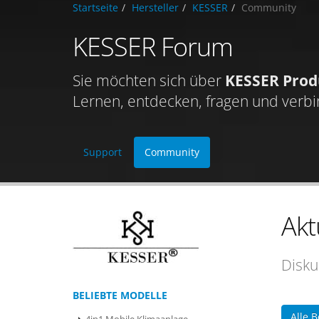
Startseite
Hersteller
KESSER
Community
KESSER Forum
Sie möchten sich über
KESSER Prod
Lernen, entdecken, fragen und verbi
Support
Community
Akt
Disku
BELIEBTE MODELLE
Alle 