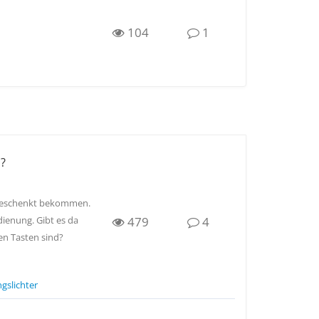
104
1
?
R geschenkt bekommen.
479
4
dienung. Gibt es da
en Tasten sind?
gslichter