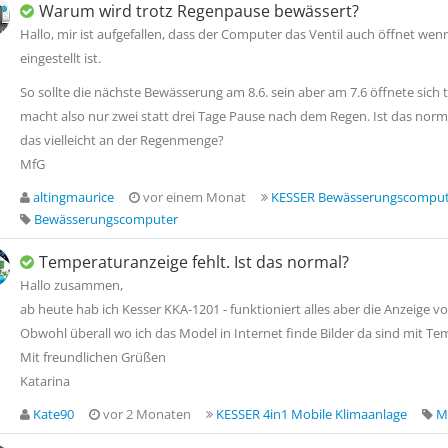
Warum wird trotz Regenpause bewässert?
Hallo, mir ist aufgefallen, dass der Computer das Ventil auch öffnet we
eingestellt ist.
So sollte die nächste Bewässerung am 8.6. sein aber am 7.6 öffnete sich t
macht also nur zwei statt drei Tage Pause nach dem Regen. Ist das norm
das vielleicht an der Regenmenge?
MfG
altingmaurice
vor einem Monat
KESSER Bewässerungscomput
Bewässerungscomputer
Temperaturanzeige fehlt. Ist das normal?
Hallo zusammen,
ab heute hab ich Kesser KKA-1201 - funktioniert alles aber die Anzeige v
Obwohl überall wo ich das Model in Internet finde Bilder da sind mit T
Mit freundlichen Grüßen
Katarina
Kate90
vor 2 Monaten
KESSER 4in1 Mobile Klimaanlage
M