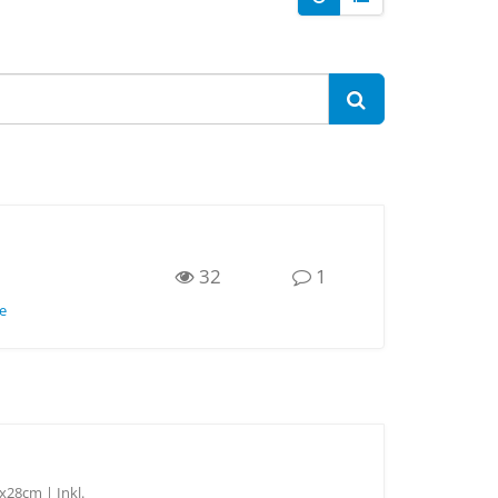
32
1
e
x28cm | Inkl.