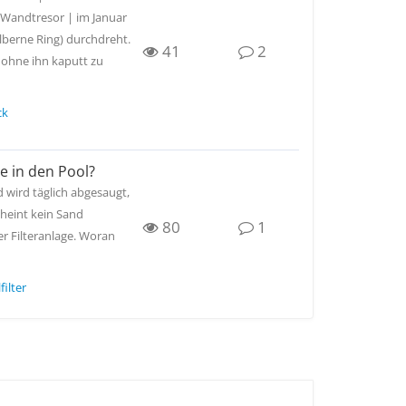
 Wandtresor | im Januar
ilberne Ring) durchdreht.
41
2
 ohne ihn kaputt zu
ck
 in den Pool?
 wird täglich abgesaugt,
cheint kein Sand
80
1
r Filteranlage. Woran
filter