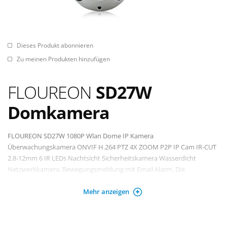
Dieses Produkt abonnieren
Zu meinen Produkten hinzufügen
FLOUREON
SD27W
Domkamera
FLOUREON SD27W 1080P Wlan Dome IP Kamera
Überwachungskamera ONVIF H.264 PTZ 4X ZOOM P2P IP Cam IR-CUT
2.8-12mm 6 IR LEDs Nachtsicht Sicherheitskamera Wasserdicht
Netzwerkkamera, Bewegungsmeldung mit Email Alarm. Die
FLOUREON 1080P Wlan Dome IP Kamera (Pan:355°/ Tilt: 90°) besitzt
Mehr anzeigen
ein Integriertes WiFi Modul, 802.11b/g (unterstützt nur 2,4G, kein 5G
WIFI). Unterstützt QR-Code Scan, Multi User Management und neue
Einstellungen. 【Zoom & Fokus】 -- 2,0 Megapixel CMOS Sensor, 2.8-
12mm Varifocal Objektiv, 4 Fach optischer Zoom, maximale