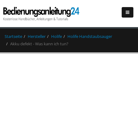
Startseite
Hersteller
Holife
Holife Handstaubsauger
Akku defekt - Was kann ich tun?