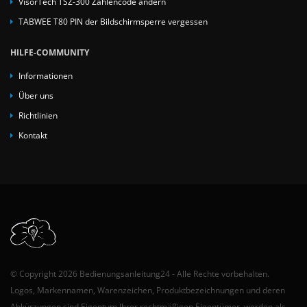
VisorTech TSZ-300 Zahlencode ändern
TABWEE T80 PIN der Bildschirmsperre vergessen
HILFE-COMMUNITY
Informationen
Über uns
Richtlinien
Kontakt
© Copyright 2026 Bedienungsanleitung24 - Alle Rechte vorbehalten.
Logos, Markennamen, Warenzeichen, Produktbezeichnungen und deren
Abkürzungen sind Eigentum Ihrer rechtmäßigen Eigentümer, werden als