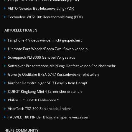
VEITO Nevada: Betriebsanweisung (PDF)
Technoline WD2100: Benutzeranleitung (PDF)
AKTUELLE FRAGEN
Fairphone 4 Videos werden nicht gespeichert
Ultimate Ears WonderBoom Zwei Boxen koppeln
Scheppach PLT3000 Geht bei Vollgas aus
SoftMaker Presentations Meldung: Hat fast keinen Speicher mehr
Gorenje OptiBake BPSA 6747 Kurzzeitwecker einstellen
Kärcher Dampfreiniger SC 3 EasyFix Kein Dampf
CUBOT Kingkong Mini 4 Screenshot erstellen
Philips EP5335/10 Fehlercode 5
VisorTech TSZ-300 Zahlencode ändern
TABWEE T80 PIN der Bildschirmsperre vergessen
HILFE-COMMUNITY