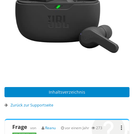
Inhaltsverzeichnis
Zurück zur Supportseite
Frage
von
Reanu
vor einem Jahr
273