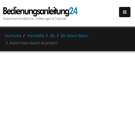
Startseite
Hersteller
JBL
JBL Wave Beam
Kann man damit duschen?