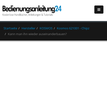
Startseite
Hersteller
KOSMOS
Kosmos 621001 - Chipz
Kann man ihn wieder auseinanderbauen?