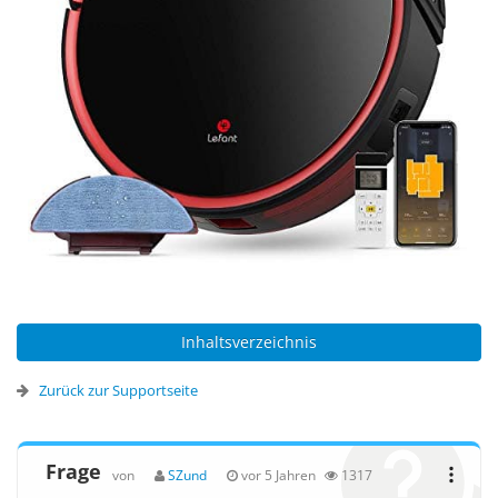
Inhaltsverzeichnis
Zurück zur Supportseite
Frage
von
SZund
vor 5 Jahren
1317