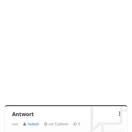
Antwort
von
huibuh
vor 5 Jahren
5