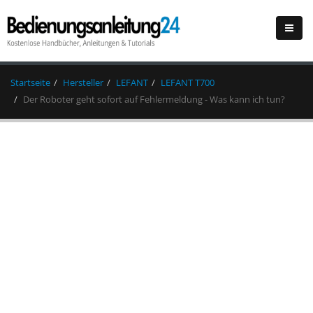
Startseite
Hersteller
LEFANT
LEFANT T700
Der Roboter geht sofort auf Fehlermeldung - Was kann ich tun?