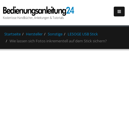
Startseite
Hersteller
Sonstige
LESOGE USB Stick
Wie lassen sich Fotos inkrementell auf dem Stick sichern?