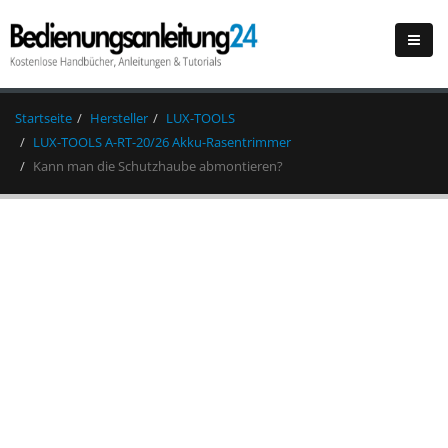
Startseite
Hersteller
LUX-TOOLS
LUX-TOOLS A-RT-20/26 Akku-Rasentrimmer
Kann man die Schutzhaube abmontieren?