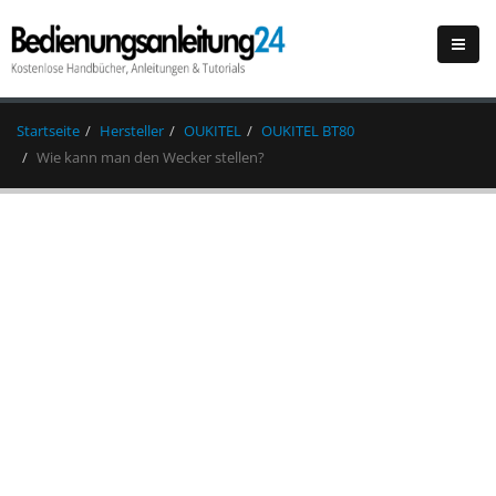
Startseite
Hersteller
OUKITEL
OUKITEL BT80
Wie kann man den Wecker stellen?