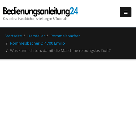
Startseite
Hersteller
Rommelsbacher
Rommelsbacher OP 700 Emilio
Was kann ich tun, damit die Maschine reibungslos läuft?