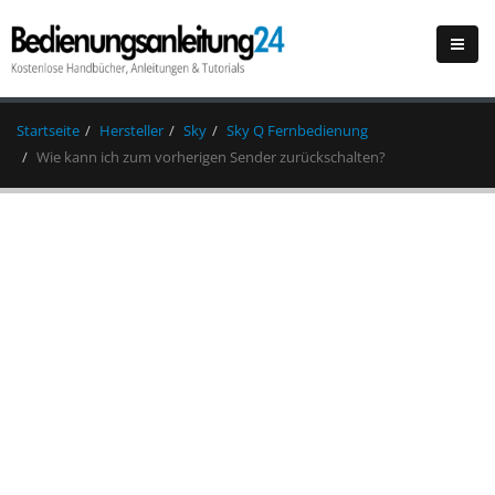
Startseite
Hersteller
Sky
Sky Q Fernbedienung
Wie kann ich zum vorherigen Sender zurückschalten?