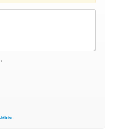
n
htlinien
.