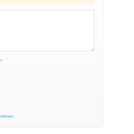
n
htlinien
.