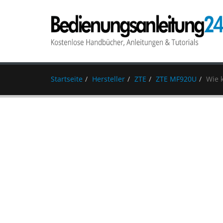
Startseite
Hersteller
ZTE
ZTE MF920U
Wie 