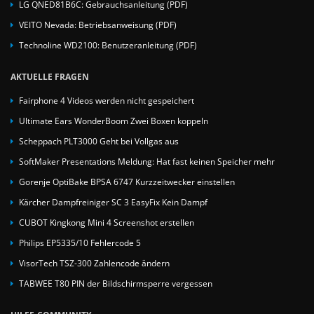
LG QNED81B6C: Gebrauchsanleitung (PDF)
VEITO Nevada: Betriebsanweisung (PDF)
Technoline WD2100: Benutzeranleitung (PDF)
AKTUELLE FRAGEN
Fairphone 4 Videos werden nicht gespeichert
Ultimate Ears WonderBoom Zwei Boxen koppeln
Scheppach PLT3000 Geht bei Vollgas aus
SoftMaker Presentations Meldung: Hat fast keinen Speicher mehr
Gorenje OptiBake BPSA 6747 Kurzzeitwecker einstellen
Kärcher Dampfreiniger SC 3 EasyFix Kein Dampf
CUBOT Kingkong Mini 4 Screenshot erstellen
Philips EP5335/10 Fehlercode 5
VisorTech TSZ-300 Zahlencode ändern
TABWEE T80 PIN der Bildschirmsperre vergessen