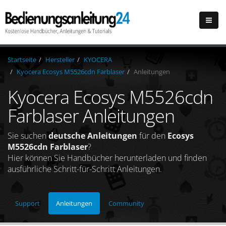
Startseite
Hersteller
KYOCERA
Kyocera Ecosys M5526cdn Farblaser
Anleitungen
Kyocera Ecosys M5526cdn
Farblaser Anleitungen
Sie suchen
deutsche Anleitungen
für den
Ecosys
M5526cdn Farblaser
?
Hier können Sie Handbücher herunterladen und finden
ausführliche Schritt-für-Schritt Anleitungen.
Support
Anleitungen
Community