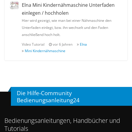
Elna Mini Kindernähmaschine Unterfaden
einlegen / hochholen
Hier wird gezeigt, wie man bei einer Nähmaschine den
Unterfaden einlegt, bzw. ihn wechselt und den Faden
anschließend hoch holt.
Video Tutorial
vor 6 Jahren
Elna
Mini Kindernähmaschine
Die Hilfe-Community
Bedienungsanleitung24
Bedienungsanleitungen, Handbücher und
Tutorials