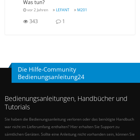
Was tun?
vor 2 Jahren
LEFANT
M201
343
1
Die Hilfe-Community
Bedienungsanleitung24
Bedienungsanleitungen, Handbücher und
Tutorials
Sie haben die Bedienungsanleitung verloren oder das benötigte Handbuch
war nicht im Lieferumfang enthalten? Hier erhalten Sie Support zu
sämtlichen Geräten. Sollte eine Anleitung nicht vorhanden sein, können Sie