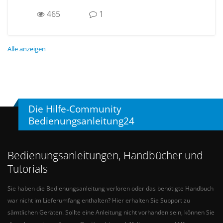
465
1
Alle anzeigen
Die Hilfe-Community
Bedienungsanleitung24
Bedienungsanleitungen, Handbücher und
Tutorials
Sie haben die Bedienungsanleitung verloren oder das benötigte Handbuch
war nicht im Lieferumfang enthalten? Hier erhalten Sie Support zu
sämtlichen Geräten. Sollte eine Anleitung nicht vorhanden sein, können Sie