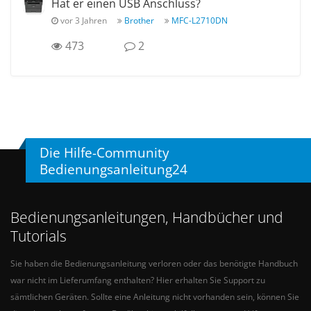
Hat er einen USB Anschluss?
vor 3 Jahren
Brother
MFC-L2710DN
473
2
Die Hilfe-Community
Bedienungsanleitung24
Bedienungsanleitungen, Handbücher und
Tutorials
Sie haben die Bedienungsanleitung verloren oder das benötigte Handbuch
war nicht im Lieferumfang enthalten? Hier erhalten Sie Support zu
sämtlichen Geräten. Sollte eine Anleitung nicht vorhanden sein, können Sie