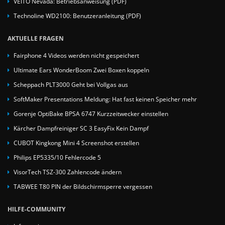
VEITO Nevada: Betriebsanweisung (PDF)
Technoline WD2100: Benutzeranleitung (PDF)
AKTUELLE FRAGEN
Fairphone 4 Videos werden nicht gespeichert
Ultimate Ears WonderBoom Zwei Boxen koppeln
Scheppach PLT3000 Geht bei Vollgas aus
SoftMaker Presentations Meldung: Hat fast keinen Speicher mehr
Gorenje OptiBake BPSA 6747 Kurzzeitwecker einstellen
Kärcher Dampfreiniger SC 3 EasyFix Kein Dampf
CUBOT Kingkong Mini 4 Screenshot erstellen
Philips EP5335/10 Fehlercode 5
VisorTech TSZ-300 Zahlencode ändern
TABWEE T80 PIN der Bildschirmsperre vergessen
HILFE-COMMUNITY