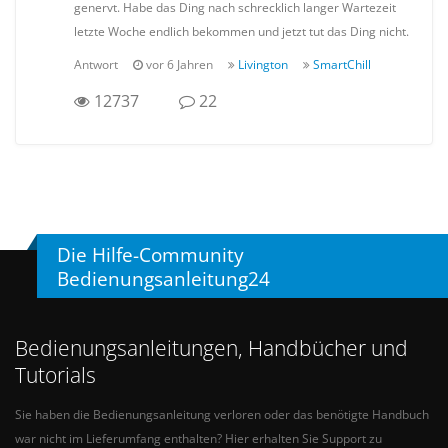
genervt. Habe das Ding nach schrecklich langer Wartezeit
letzte Woche endlich bekommen und jetzt tut das Ding nicht.
Antwort
vor 6 Jahren
Livington
SmartChill
12737
22
Die Hilfe-Community
Bedienungsanleitung24
Bedienungsanleitungen, Handbücher und
Tutorials
Sie haben die Bedienungsanleitung verloren oder das benötigte Handbuch
war nicht im Lieferumfang enthalten? Hier erhalten Sie Support zu