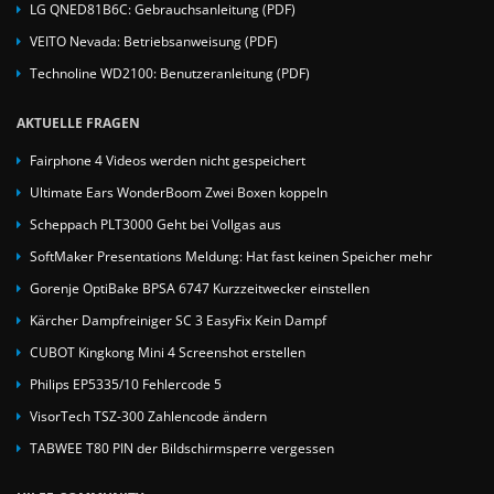
LG QNED81B6C: Gebrauchsanleitung (PDF)
VEITO Nevada: Betriebsanweisung (PDF)
Technoline WD2100: Benutzeranleitung (PDF)
AKTUELLE FRAGEN
Fairphone 4 Videos werden nicht gespeichert
Ultimate Ears WonderBoom Zwei Boxen koppeln
Scheppach PLT3000 Geht bei Vollgas aus
SoftMaker Presentations Meldung: Hat fast keinen Speicher mehr
Gorenje OptiBake BPSA 6747 Kurzzeitwecker einstellen
Kärcher Dampfreiniger SC 3 EasyFix Kein Dampf
CUBOT Kingkong Mini 4 Screenshot erstellen
Philips EP5335/10 Fehlercode 5
VisorTech TSZ-300 Zahlencode ändern
TABWEE T80 PIN der Bildschirmsperre vergessen