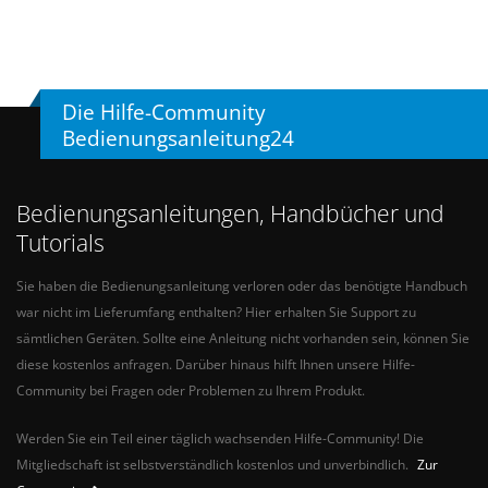
Die Hilfe-Community
Bedienungsanleitung24
Bedienungsanleitungen, Handbücher und
Tutorials
Sie haben die Bedienungsanleitung verloren oder das benötigte Handbuch
war nicht im Lieferumfang enthalten? Hier erhalten Sie Support zu
sämtlichen Geräten. Sollte eine Anleitung nicht vorhanden sein, können Sie
diese kostenlos anfragen. Darüber hinaus hilft Ihnen unsere Hilfe-
Community bei Fragen oder Problemen zu Ihrem Produkt.
Werden Sie ein Teil einer täglich wachsenden Hilfe-Community! Die
Mitgliedschaft ist selbstverständlich kostenlos und unverbindlich.
Zur