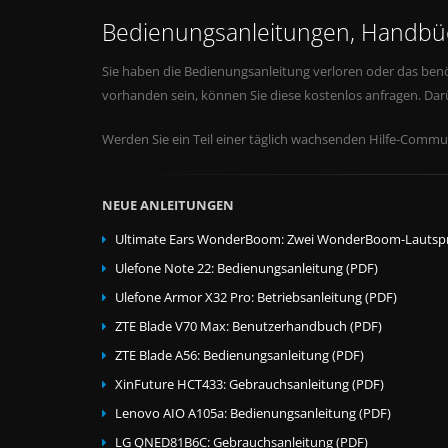
Bedienungsanleitungen, Handbüc
Sie haben die Bedienungsanleitung verloren oder das benö
vorhanden sein, können Sie diese kostenlos anfragen. Da
Werden Sie ein Teil einer täglich wachsenden Hilfe-Commun
NEUE ANLEITUNGEN
Ultimate Ears WonderBoom: Zwei WonderBoom-Lautspr
Ulefone Note 22: Bedienungsanleitung (PDF)
Ulefone Armor X32 Pro: Betriebsanleitung (PDF)
ZTE Blade V70 Max: Benutzerhandbuch (PDF)
ZTE Blade A56: Bedienungsanleitung (PDF)
XinFuture HCT433: Gebrauchsanleitung (PDF)
Lenovo AIO A105a: Bedienungsanleitung (PDF)
LG QNED81B6C: Gebrauchsanleitung (PDF)