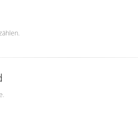
zählen.
d
e.