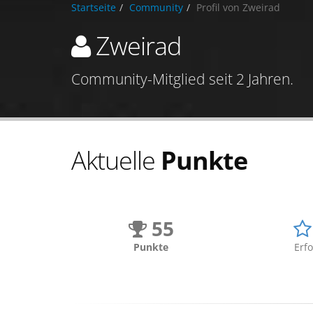
Startseite
Community
Profil von Zweirad
Zweirad
Community-Mitglied seit 2 Jahren.
Aktuelle
Punkte
55
Punkte
Erfo