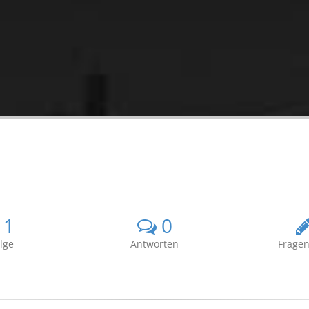
1
0
lge
Antworten
Fragen