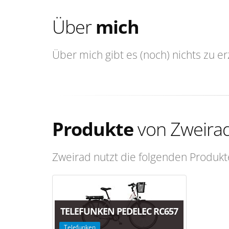
Über
mich
Über mich gibt es (noch) nichts zu er
Produkte
von Zweira
Zweirad nutzt die folgenden Produkt
TELEFUNKEN PEDELEC RC657
Telefunken