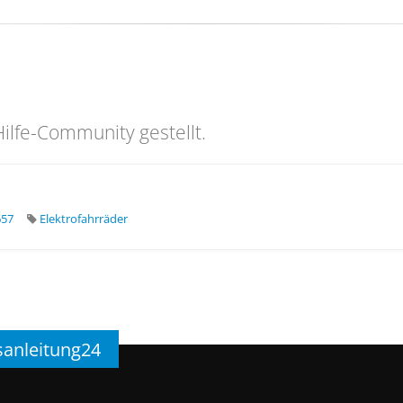
ilfe-Community gestellt.
657
Elektrofahrräder
sanleitung24