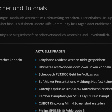
her und Tutorials
tigte Handbuch war nicht im Lieferumfang enthalten? Hier erhalten Sie Supp
rüber hinaus hilft Ihnen unsere Hilfe-Community bei Fragen oder Problemen
ity! Die Mitgliedschaft ist selbstverständlich kostenlos und unverbindlich.
AKTUELLE FRAGEN
echer koppeln
Fairphone 4 Videos werden nicht gespeichert
Ultimate Ears WonderBoom Zwei Boxen koppeln
Scheppach PLT3000 Geht bei Vollgas aus
SoftMaker Presentations Meldung: Hat fast kein
Gorenje OptiBake BPSA 6747 Kurzzeitwecker einst
Kärcher Dampfreiniger SC 3 EasyFix Kein Dampf
CUBOT Kingkong Mini 4 Screenshot erstellen
Philips EP5335/10 Fehlercode 5