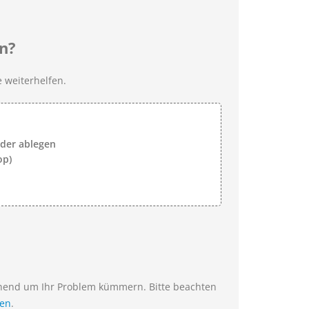
n?
 weiterhelfen.
lder ablegen
op)
ehend um Ihr Problem kümmern. Bitte beachten
ien
.