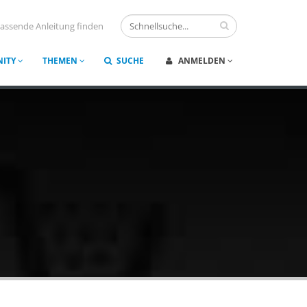
assende Anleitung finden
ITY
THEMEN
SUCHE
ANMELDEN