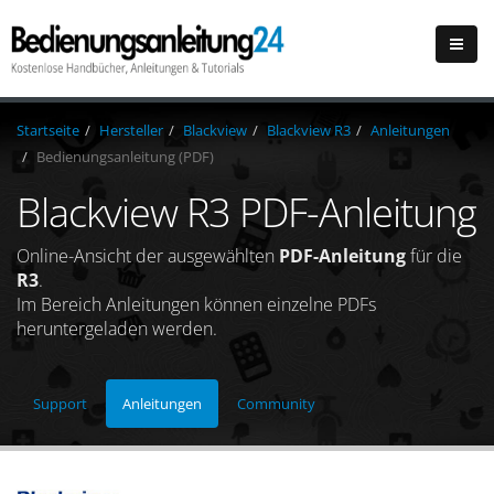
Startseite
Hersteller
Blackview
Blackview R3
Anleitungen
Bedienungsanleitung (PDF)
Blackview R3 PDF-Anleitung
Online-Ansicht der ausgewählten
PDF-Anleitung
für die
R3
.
Im Bereich Anleitungen können einzelne PDFs
heruntergeladen werden.
Support
Anleitungen
Community