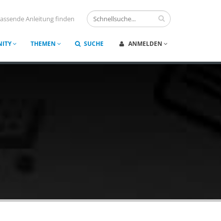
assende Anleitung finden
ITY
THEMEN
SUCHE
ANMELDEN