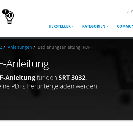
P
HERSTELLER
KATEGORIEN
COMMUN
2
Anleitungen
Bedienungsanleitung (PDF)
-Anleitung
F-Anleitung
für den
SRT 3032
.
elne PDFs heruntergeladen werden.