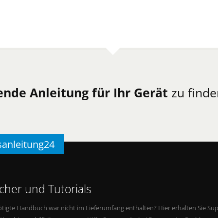
ende Anleitung für Ihr Gerät
zu finde
sanleitung24
her und Tutorials
tigte Handbuch war nicht im Lieferumfang enthalten? Hier erhalten Sie Supp