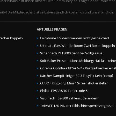
rüber hinaus hilft Ihnen unsere Hilfe-Community bei Fragen oder Problemen
ity! Die Mitgliedschaft ist selbstverständlich kostenlos und unverbindlich.
AKTUELLE FRAGEN
echer koppeln
Fairphone 4 Videos werden nicht gespeichert
Ultimate Ears WonderBoom Zwei Boxen koppeln
Scheppach PLT3000 Geht bei Vollgas aus
SoftMaker Presentations Meldung: Hat fast kein
Gorenje OptiBake BPSA 6747 Kurzzeitwecker einst
Kärcher Dampfreiniger SC 3 EasyFix Kein Dampf
CUBOT Kingkong Mini 4 Screenshot erstellen
Philips EP5335/10 Fehlercode 5
VisorTech TSZ-300 Zahlencode ändern
TABWEE T80 PIN der Bildschirmsperre vergessen