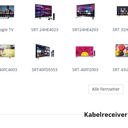
ogle TV
SRT 24HE4023
SRT24HE4203
SRT 32
40FC4003
SRT40FD5553
SRT 40FF2003
SRT 43
Alle Fernseher
Kabelreceiver