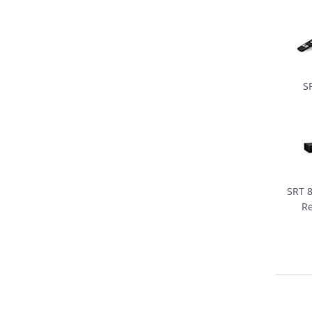
S
SRT 
Re