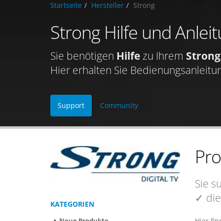
Startseite
Hersteller
Strong
Strong Hilfe und Anlei
Sie benötigen
Hilfe
zu Ihrem
Strong
Hier erhalten Sie Bedienungsanleitu
Support
Community
Pr
Sie s
✓ die
KATEGORIEN
Hier fi
Neue Produkte