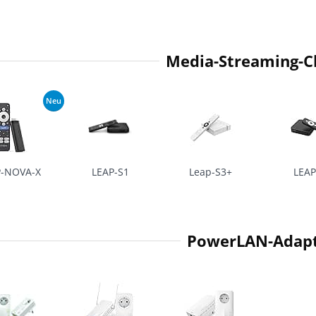
Media-Streaming-Cl
Neu
P-NOVA-X
LEAP-S1
Leap-S3+
LEAP
PowerLAN-Adap