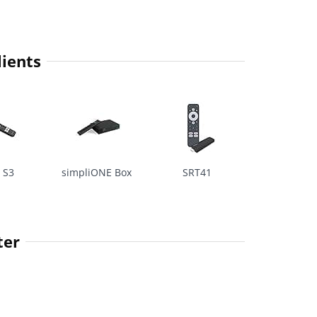
ients
 S3
simpliONE Box
SRT41
ter