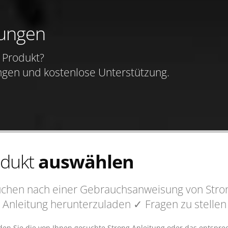
tungen
Produkt?
ngen und kostenlose Unterstützung.
odukt
auswählen
uchen nach einer Gebrauchsanweisung von Stron
 Anleitung
herunterzuladen
✓ Fragen
zu stelle
nden Sie die von Ihnen gesuchte Strong Anleitung oder das entsp