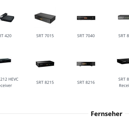
RT 420
SRT 7015
SRT 7040
SRT 
8212 HEVC
SRT 
SRT 8215
SRT 8216
ceiver
Rece
Fernseher