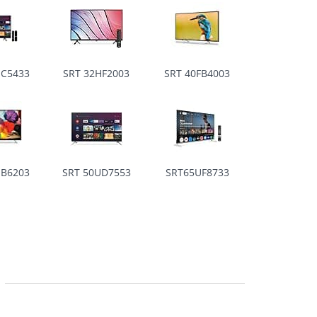
HC5433
SRT 32HF2003
SRT 40FB4003
UB6203
SRT 50UD7553
SRT65UF8733