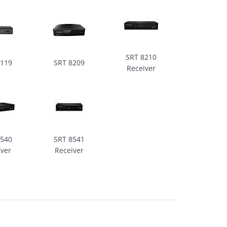
SRT 8210
8119
SRT 8209
Receiver
8540
SRT 8541
iver
Receiver