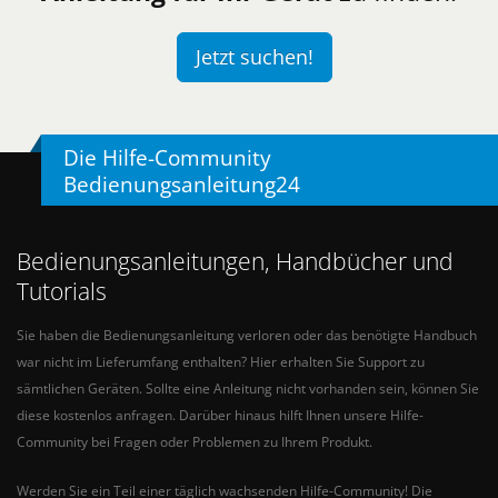
Jetzt suchen!
Die Hilfe-Community
Bedienungsanleitung24
Bedienungsanleitungen, Handbücher und
Tutorials
Sie haben die Bedienungsanleitung verloren oder das benötigte Handbuch
war nicht im Lieferumfang enthalten? Hier erhalten Sie Support zu
sämtlichen Geräten. Sollte eine Anleitung nicht vorhanden sein, können Sie
diese kostenlos anfragen. Darüber hinaus hilft Ihnen unsere Hilfe-
Community bei Fragen oder Problemen zu Ihrem Produkt.
Werden Sie ein Teil einer täglich wachsenden Hilfe-Community! Die