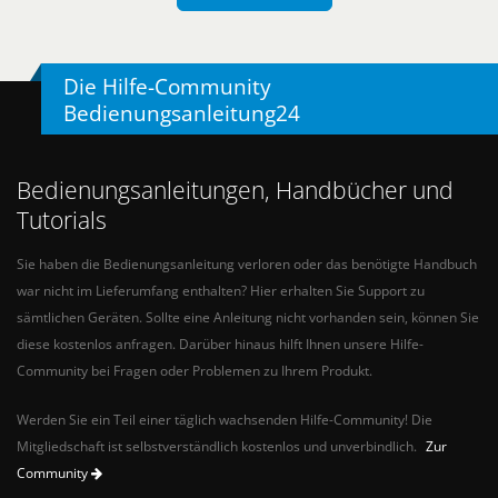
Die Hilfe-Community
Bedienungsanleitung24
Bedienungsanleitungen, Handbücher und
Tutorials
Sie haben die Bedienungsanleitung verloren oder das benötigte Handbuch
war nicht im Lieferumfang enthalten? Hier erhalten Sie Support zu
sämtlichen Geräten. Sollte eine Anleitung nicht vorhanden sein, können Sie
diese kostenlos anfragen. Darüber hinaus hilft Ihnen unsere Hilfe-
Community bei Fragen oder Problemen zu Ihrem Produkt.
Werden Sie ein Teil einer täglich wachsenden Hilfe-Community! Die
Mitgliedschaft ist selbstverständlich kostenlos und unverbindlich.
Zur
Community