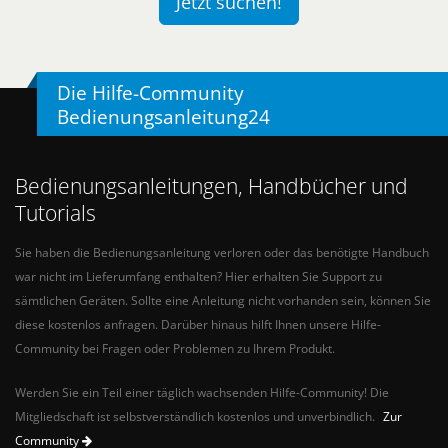
Jetzt suchen!
Die Hilfe-Community
Bedienungsanleitung24
Bedienungsanleitungen, Handbücher und
Tutorials
Sie haben die Bedienungsanleitung verloren oder das benötigte Handbuch
war nicht im Lieferumfang enthalten? Hier erhalten Sie Support zu
sämtlichen Geräten. Sollte eine Anleitung nicht vorhanden sein, können Sie
diese kostenlos anfragen. Darüber hinaus hilft Ihnen unsere Hilfe-
Community bei Fragen oder Problemen zu Ihrem Produkt.
Werden Sie ein Teil einer täglich wachsenden Hilfe-Community! Die
Mitgliedschaft ist selbstverständlich kostenlos und unverbindlich.
Zur
Community