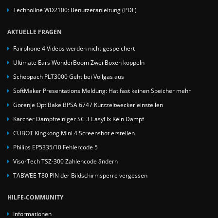
Technoline WD2100: Benutzeranleitung (PDF)
AKTUELLE FRAGEN
Fairphone 4 Videos werden nicht gespeichert
Ultimate Ears WonderBoom Zwei Boxen koppeln
Scheppach PLT3000 Geht bei Vollgas aus
SoftMaker Presentations Meldung: Hat fast keinen Speicher mehr
Gorenje OptiBake BPSA 6747 Kurzzeitwecker einstellen
Kärcher Dampfreiniger SC 3 EasyFix Kein Dampf
CUBOT Kingkong Mini 4 Screenshot erstellen
Philips EP5335/10 Fehlercode 5
VisorTech TSZ-300 Zahlencode ändern
TABWEE T80 PIN der Bildschirmsperre vergessen
HILFE-COMMUNITY
Informationen