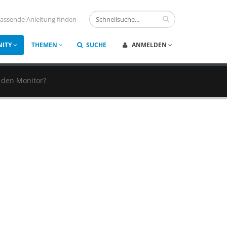
assende Anleitung finden
ITY
THEMEN
SUCHE
ANMELDEN
 den Monitor?