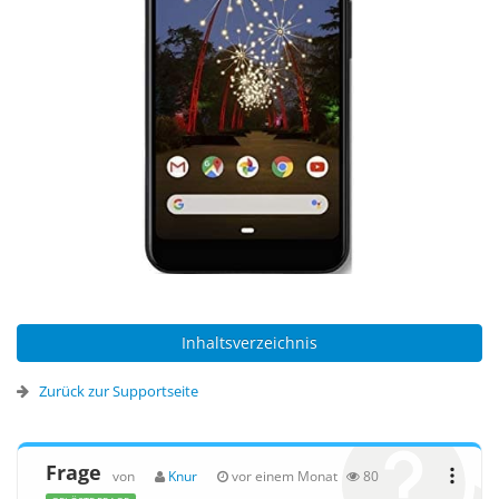
Inhaltsverzeichnis
Zurück zur Supportseite
Frage
von
Knur
vor einem Monat
80