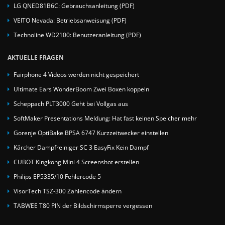
LG QNED81B6C: Gebrauchsanleitung (PDF)
VEITO Nevada: Betriebsanweisung (PDF)
Technoline WD2100: Benutzeranleitung (PDF)
AKTUELLE FRAGEN
Fairphone 4 Videos werden nicht gespeichert
Ultimate Ears WonderBoom Zwei Boxen koppeln
Scheppach PLT3000 Geht bei Vollgas aus
SoftMaker Presentations Meldung: Hat fast keinen Speicher mehr
Gorenje OptiBake BPSA 6747 Kurzzeitwecker einstellen
Kärcher Dampfreiniger SC 3 EasyFix Kein Dampf
CUBOT Kingkong Mini 4 Screenshot erstellen
Philips EP5335/10 Fehlercode 5
VisorTech TSZ-300 Zahlencode ändern
TABWEE T80 PIN der Bildschirmsperre vergessen