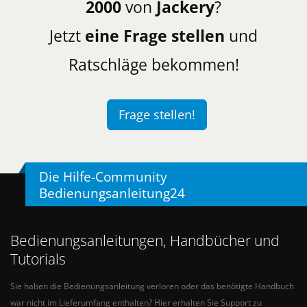
2000
von
Jackery
?
Jetzt
eine Frage stellen
und
Ratschläge bekommen!
Frage stellen!
Die Hilfe-Community
Bedienungsanleitung24
Bedienungsanleitungen, Handbücher und
Tutorials
Sie haben die Bedienungsanleitung verloren oder das benötigte Handbuch
war nicht im Lieferumfang enthalten? Hier erhalten Sie Support zu