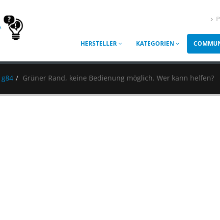
P
HERSTELLER
KATEGORIEN
COMMUN
 g84
Grüner Rand, keine Bedienung möglich. Wer kann helfen?