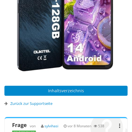
Inhaltsverzeichnis
Zurück zur Supportseite
Frage
von
sylvihasi
vor 8 Monaten
538