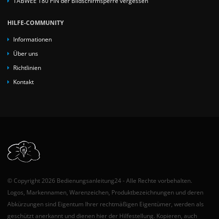
TABWEE T80 PIN der Bildschirmsperre vergessen
HILFE-COMMUNITY
Informationen
Über uns
Richtlinien
Kontakt
© Copyright 2026 Bedienungsanleitung24 - Alle Rechte vorbehalten.
Logos, Markennamen, Warenzeichen, Produktbezeichnungen und deren
Abkürzungen sind Eigentum Ihrer rechtmäßigen Eigentümer, werden als
geschützt anerkannt und dienen hier der Hilfestellung. Kopieren, auch