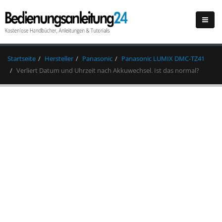
Startseite
Hersteller
Panasonic
Panasonic LUMIX DMC-TZ41
Verliert Datum und Uhrzeit nach Akkuwechsel. Ist das normal?