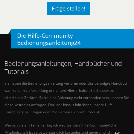
Frage stellen!
Die Hilfe-Community
Bedienungsanleitung24
Bedienungsanleitungen, Handbücher und
Tutorials
Sie haben die Bedienungsanleitung verloren oder das benötigte Handbuch
war nicht im Lieferumfang enthalten? Hier erhalten Sie Support zu
sämtlichen Geräten. Sollte eine Anleitung nicht vorhanden sein, können Sie
diese kostenlos anfragen. Darüber hinaus hilft Ihnen unsere Hilfe-
Community bei Fragen oder Problemen zu Ihrem Produkt.
Werden Sie ein Teil einer täglich wachsenden Hilfe-Community! Die
Mitgliedschaft ist selbstverständlich kostenlos und unverbindlich.
Zur