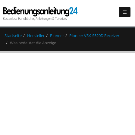
Startseite
Hersteller
Pioneer
Pioneer VSX-S520D Receiver
Was bedeutet die Anzeige