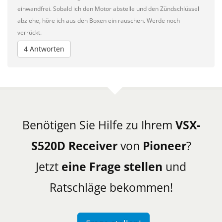
einwandfrei. Sobald ich den Motor abstelle und den Zündschlüssel
abziehe, höre ich aus den Boxen ein rauschen. Werde noch
verrückt.
4 Antworten
Benötigen Sie Hilfe zu Ihrem
VSX-
S520D Receiver
von
Pioneer
?
Jetzt
eine Frage stellen
und
Ratschläge bekommen!