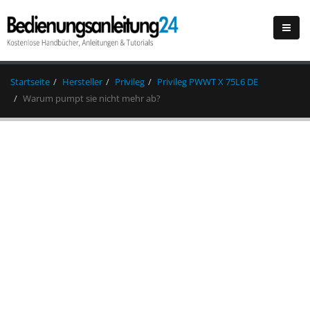
Startseite
Hersteller
Privileg
Privileg PWWT X 75L6 DE
Warum pumpt sie nicht mehr ab?