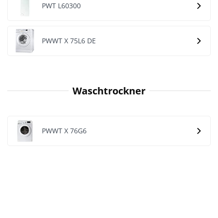
PWT L60300
PWWT X 75L6 DE
Waschtrockner
PWWT X 76G6