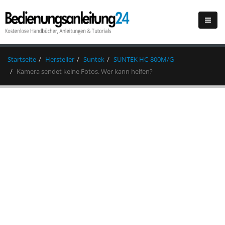
Startseite
Hersteller
Suntek
SUNTEK HC-800M/G
Kamera sendet keine Fotos. Wer kann helfen?