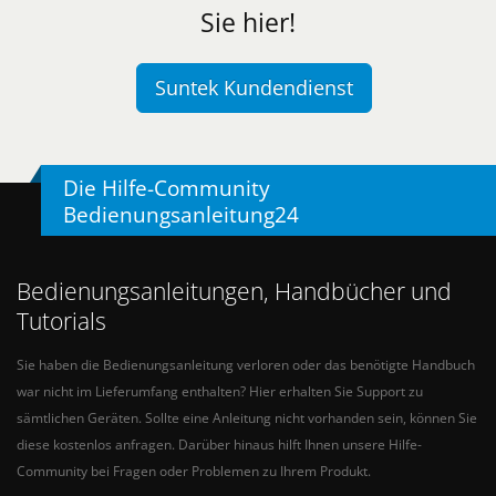
Sie hier!
Suntek Kundendienst
Die Hilfe-Community
Bedienungsanleitung24
Bedienungsanleitungen, Handbücher und
Tutorials
Sie haben die Bedienungsanleitung verloren oder das benötigte Handbuch
war nicht im Lieferumfang enthalten? Hier erhalten Sie Support zu
sämtlichen Geräten. Sollte eine Anleitung nicht vorhanden sein, können Sie
diese kostenlos anfragen. Darüber hinaus hilft Ihnen unsere Hilfe-
Community bei Fragen oder Problemen zu Ihrem Produkt.