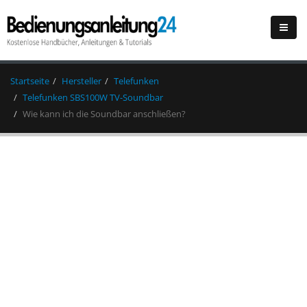
Startseite
Hersteller
Telefunken
Telefunken SBS100W TV-Soundbar
Wie kann ich die Soundbar anschließen?