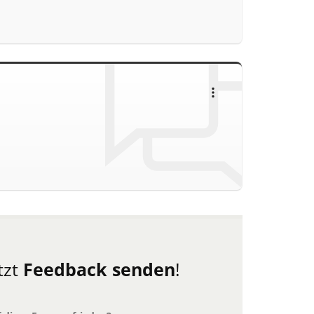
tzt
Feedback senden
!